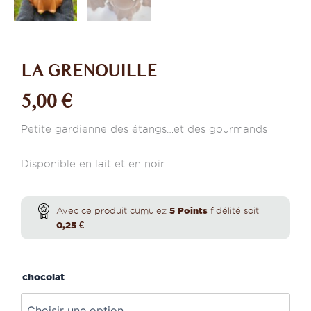
LA GRENOUILLE
5,00
€
Petite gardienne des étangs…et des gourmands
Disponible en lait et en noir
quantité
de
Avec ce produit cumulez
5
Points
fidélité soit
La
0,25
€
grenouille
chocolat