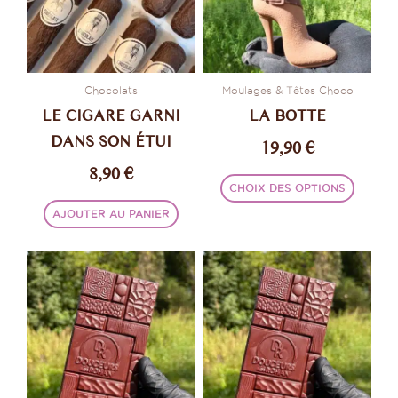
Les
option
peuve
être
Chocolats
Moulages & Têtes Choco
choisi
LE CIGARE GARNI
LA BOTTE
sur
DANS SON ÉTUI
19,90
€
la
8,90
€
page
CHOIX DES OPTIONS
du
produi
AJOUTER AU PANIER