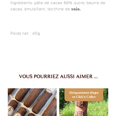
Ingrédients: pâte de cacao 66% ,sucre, beurre de
soja.
cacao, émulsifiant: lécithine de
Poids net : 40g
VOUS POURRIEZ AUSSI AIMER ...
Ce
Uniquement dispo
en Click'n Collect
produi
a
plusie
variati