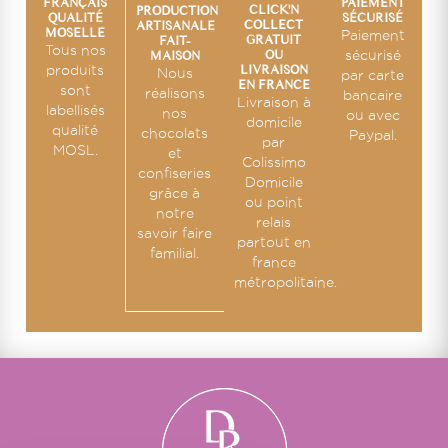
PAIEMENT
FRANÇAIS
CLICK'N
PRODUCTION
SÉCURISÉ
QUALITÉ
COLLECT
ARTISANALE
MOSELLE
Paiement
GRATUIT
FAIT-
Tous nos
OU
sécurisé
MAISON
LIVRAISON
produits
Nous
par carte
EN FRANCE
sont
réalisons
bancaire
Livraison à
labellisés
nos
ou avec
domicile
qualité
chocolats
Paypal.
par
MOSL.
et
Colissimo
confiseries
Domicile
grâce à
ou point
notre
relais
savoir faire
partout en
familial.
france
métropolitaine.