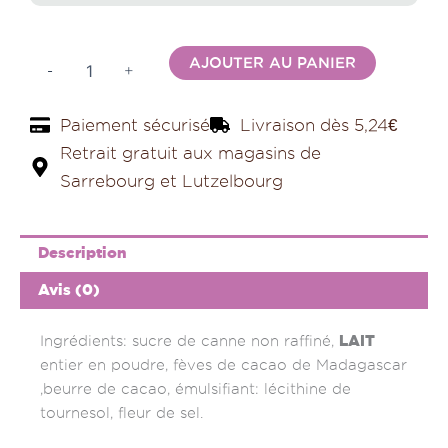
Cigare
garni
dans
Alternativ
son
AJOUTER AU PANIER
-
+
étui
Paiement sécurisé
Livraison dès 5,24€
Retrait gratuit aux magasins de
Sarrebourg et Lutzelbourg
Description
Avis (0)
LAIT
Ingrédients: sucre de canne non raffiné,
entier en poudre, fèves de cacao de Madagascar
,beurre de cacao, émulsifiant: lécithine de
tournesol, fleur de sel.