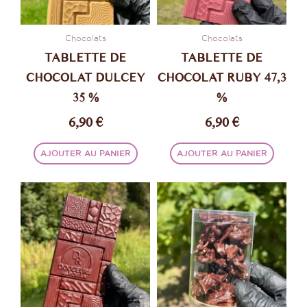
Chocolats
Chocolats
TABLETTE DE
TABLETTE DE
CHOCOLAT DULCEY
CHOCOLAT RUBY 47,3
35 %
%
6,90
€
6,90
€
AJOUTER AU PANIER
AJOUTER AU PANIER
Ce
produi
a
plusie
variati
Les
option
peuve