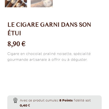
LE CIGARE GARNI DANS SON
ÉTUI
8,90
€
Cigare en chocolat praliné noisette, spécialité
gourmande artisanale à offrir ou à déguster.
quantité
de
Avec ce produit cumulez
8
Points
fidélité soit
Le
0,40
€