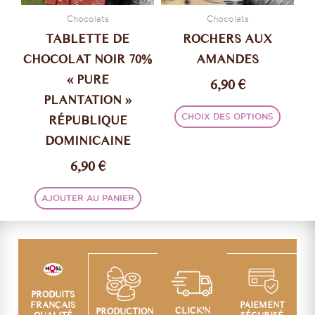
être
Chocolats
Chocolats
choisi
TABLETTE DE
ROCHERS AUX
sur
CHOCOLAT NOIR 70%
AMANDES
la
« PURE
6,90
€
page
PLANTATION »
du
produi
RÉPUBLIQUE
CHOIX DES OPTIONS
DOMINICAINE
6,90
€
AJOUTER AU PANIER
PRODUITS
PAIEMENT
FRANÇAIS
CLICK'N
PRODUCTION