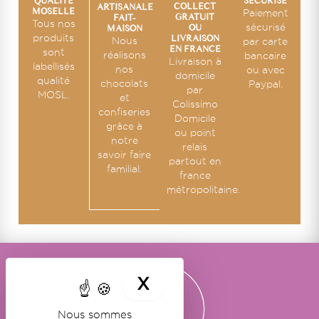
SÉCURISÉ
QUALITÉ
COLLECT
ARTISANALE
MOSELLE
Paiement
GRATUIT
FAIT-
Tous nos
OU
sécurisé
MAISON
LIVRAISON
produits
Nous
par carte
EN FRANCE
sont
réalisons
bancaire
Livraison à
labellisés
nos
ou avec
domicile
qualité
chocolats
Paypal.
par
MOSL.
et
Colissimo
confiseries
Domicile
grâce à
ou point
notre
relais
savoir faire
partout en
familial.
france
métropolitaine.
X
MASQUER LE BA
Nous sommes