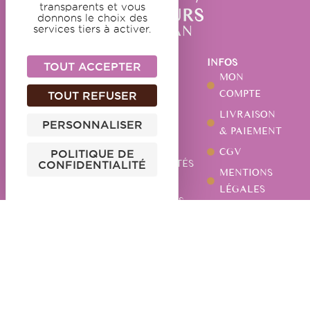
transparents et vous
donnons le choix des
services tiers à activer.
NOS
NOTRE
INFOS
TOUT ACCEPTER
DOUCEURS
MAISON
MON
GUIMAUVES
NOTRE
COMPTE
TOUT REFUSER
HISTOIRE
CARAMELS
LIVRAISON
PERSONNALISER
NOTRE
CHOCOLATS
& PAIEMENT
ATELIER
PÂTES DE
CGV
POLITIQUE DE
ACTUALITÉS
CONFIDENTIALITÉ
FRUITS
MENTIONS
NOS
AUTRES
LÉGALES
MAGASINS
SPÉCIALITÉS
POLITIQUE DE
VOS
CONFIDENTIALIT
QUESTIONS
CONTACTEZ-NOUS