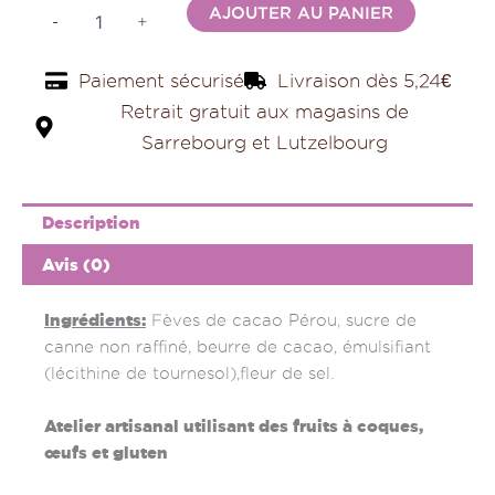
Alternativ
75%
AJOUTER AU PANIER
-
+
Paiement sécurisé
Livraison dès 5,24€
Retrait gratuit aux magasins de
Sarrebourg et Lutzelbourg
Description
Avis (0)
Ingrédients:
Fèves de cacao Pérou, sucre de
canne non raffiné, beurre de cacao, émulsifiant
(lécithine de tournesol),fleur de sel.
Atelier artisanal utilisant des fruits à coques,
œufs et gluten