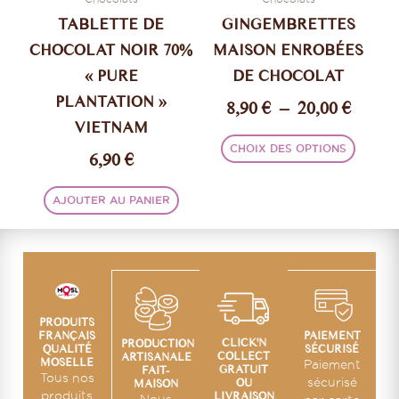
choisi
TABLETTE DE
GINGEMBRETTES
sur
CHOCOLAT NOIR 70%
MAISON ENROBÉES
la
« PURE
DE CHOCOLAT
page
PLANTATION »
du
8,90
€
–
20,00
€
produi
VIETNAM
CHOIX DES OPTIONS
6,90
€
AJOUTER AU PANIER
PRODUITS
PAIEMENT
FRANÇAIS
CLICK'N
PRODUCTION
SÉCURISÉ
QUALITÉ
COLLECT
ARTISANALE
MOSELLE
Paiement
GRATUIT
FAIT-
Tous nos
OU
sécurisé
MAISON
LIVRAISON
produits
Nous