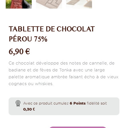
TABLETTE DE CHOCOLAT
PÉROU 75%
6,90
€
Ce chocolat développe des notes de cannelle, de
badiane et de fèves de Tonka avec une large
palette aromatique ambrée faisant écho à de vieux
cognacs ou whiskies.
quantité
de
Avec ce produit cumulez
6
Points
fidélité soit
Tablette
0,30
€
de
chocolat
Pérou