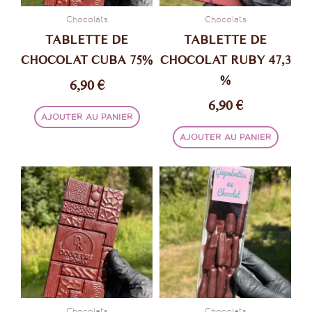
Chocolats
Chocolats
TABLETTE DE
TABLETTE DE
CHOCOLAT CUBA 75%
CHOCOLAT RUBY 47,3
%
6,90
€
6,90
€
AJOUTER AU PANIER
AJOUTER AU PANIER
Plage
Ce
de
produi
prix :
a
plusie
8,90 €
variati
à
Les
20,00 
option
peuve
être
Chocolats
Chocolats