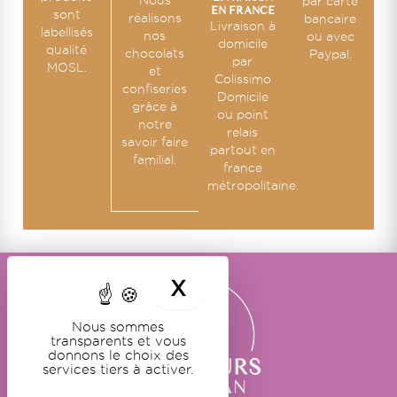
par carte
EN FRANCE
sont
réalisons
bancaire
Livraison à
labellisés
nos
ou avec
domicile
qualité
chocolats
Paypal.
par
MOSL.
et
Colissimo
confiseries
Domicile
grâce à
ou point
notre
relais
savoir faire
partout en
familial.
france
métropolitaine.
X
MASQUER LE BA
Nous sommes
transparents et vous
donnons le choix des
services tiers à activer.