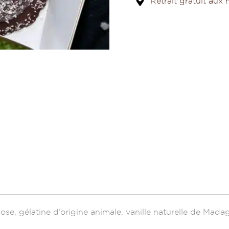
Retrait gratuit aux
cose, gélatine d’origine animale, vanille naturelle de Mada