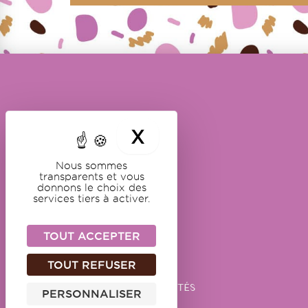
X
MASQUER LE B
Nous sommes
transparents et vous
donnons le choix des
NOS DOUCEURS
services tiers à activer.
GUIMAUVES
CARAMELS
TOUT ACCEPTER
CHOCOLATS
TOUT REFUSER
PÂTES DE FRUITS
AUTRES SPÉCIALITÉS
PERSONNALISER