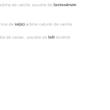
lactosérum
 arôme de vanille, poudre de
soja)
thine de
,arôme naturel de vanille.
lait
pâte de cacao , poudre de
écrémé