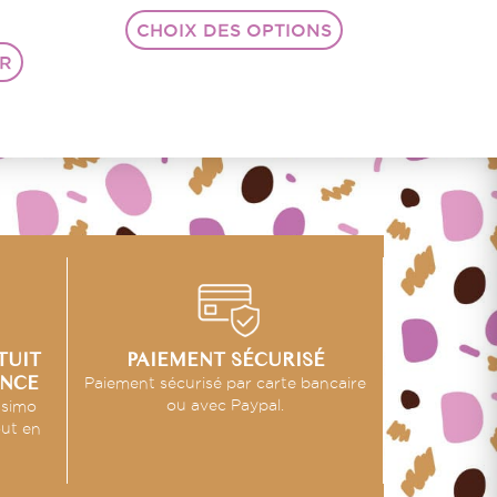
CHOIX DES OPTIONS
ER
TUIT
PAIEMENT SÉCURISÉ
ANCE
Paiement sécurisé par carte bancaire
ou avec Paypal.
ssimo
out en