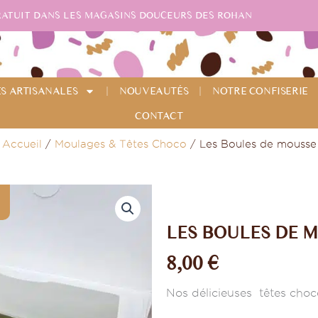
RATUIT DANS LES MAGASINS DOUCEURS DES ROHAN
ES ARTISANALES
NOUVEAUTÉS
NOTRE CONFISERIE
CONTACT
Accueil
/
Moulages & Têtes Choco
/ Les Boules de mousse
LES BOULES DE 
8,00
€
Nos délicieuses têtes choc