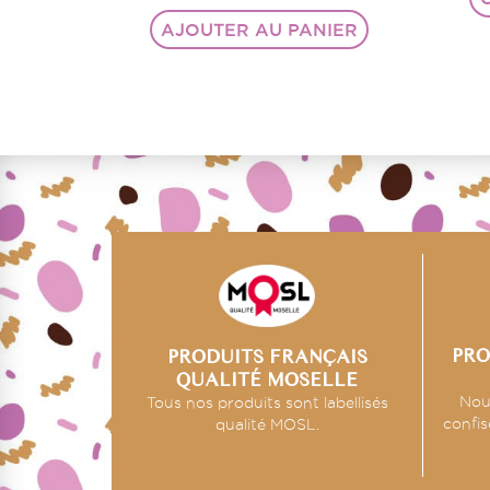
AJOUTER AU PANIER
PRO
PRODUITS FRANÇAIS
QUALITÉ MOSELLE
Nou
Tous nos produits sont labellisés
confis
qualité MOSL.