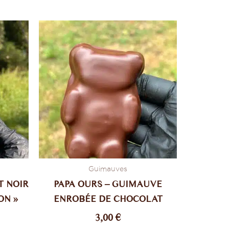
Ce
produit
a
plusieurs
variations.
Les
options
peuvent
être
choisies
sur
Guimauves
la
T NOIR
PAPA OURS – GUIMAUVE
page
ON »
ENROBÉE DE CHOCOLAT
du
produit
3,00
€