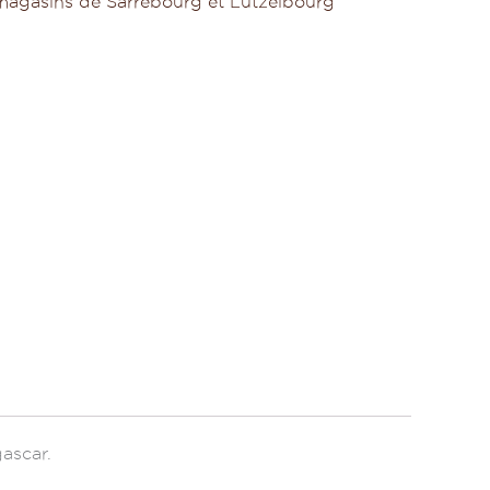
 magasins de Sarrebourg et Lutzelbourg
gascar.