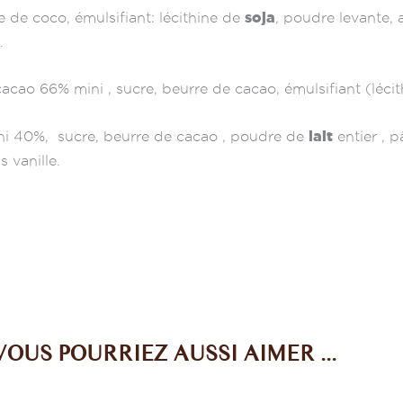
soja
se de coco, émulsifiant: lécithine de
, poudre levante,
.
acao 66% mini , sucre, beurre de cacao, émulsifiant (léci
lait
ini 40%, sucre, beurre de cacao , poudre de
entier , 
s vanille.
VOUS POURRIEZ AUSSI AIMER ...