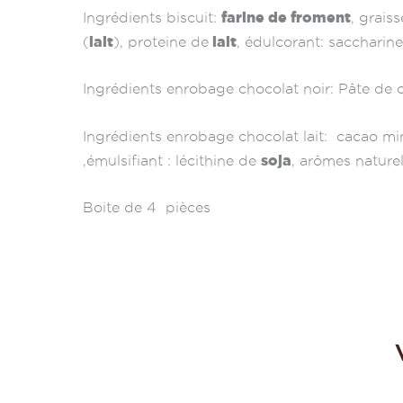
farine de froment
Ingrédients biscuit:
, grais
lait
lait
(
), proteine de
, édulcorant: saccharine
Ingrédients enrobage chocolat noir: Pâte de c
Ingrédients enrobage chocolat lait: cacao m
soja
,émulsifiant : lécithine de
, arômes naturel
Boite de 4 pièces