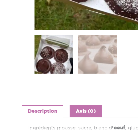
Description
Avis (0)
‘oeuf
Ingrédients mousse: sucre, blanc d
, glu