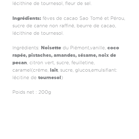
lécithine de tournesol, fleur de sel.
Ingrédients:
fèves de cacao Sao Tomé et Pérou,
sucre de canne non raffiné, beurre de cacao,
lécithine de tournesol.
Noisette
coco
Ingrédients:
du Piémont,vanille,
rapée, pistaches, amandes, sésame, noix de
pecan
, citron vert, sucre, feuilletine,
lait
caramel(créme,
, sucre, glucos,emulsifiant:
tournesol
lécitine de
)
Poids net : 200g