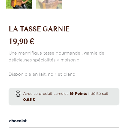
LA TASSE GARNIE
19,90
€
Une magnifique tasse gourmande , garnie de
délicieuses spécialités « maison »
Disponible en lait, noir et blanc
quantité
de
Avec ce produit cumulez
19
Points
fidélité soit
La
0,95
€
tasse
garnie
chocolat