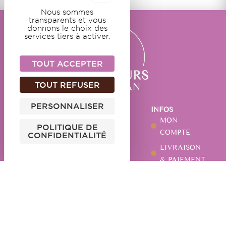
Nous sommes
transparents et vous
donnons le choix des
services tiers à activer.
TOUT ACCEPTER
TOUT REFUSER
PERSONNALISER
NOS
NOTRE
INFOS
DOUCEURS
MAISON
MON
POLITIQUE DE
GUIMAUVES
NOTRE
COMPTE
CONFIDENTIALITÉ
HISTOIRE
CARAMELS
LIVRAISON
NOTRE
CHOCOLATS
& PAIEMENT
ATELIER
PÂTES DE
CGV
ACTUALITÉS
FRUITS
MENTIONS
NOS
AUTRES
LÉGALES
MAGASINS
SPÉCIALITÉS
POLITIQUE DE
VOS