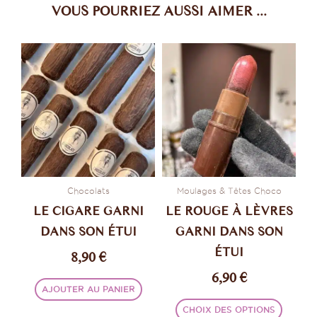
VOUS POURRIEZ AUSSI AIMER ...
Ce
produi
a
plusie
variati
Les
option
peuve
être
Chocolats
Moulages & Têtes Choco
choisi
LE CIGARE GARNI
LE ROUGE À LÈVRES
sur
DANS SON ÉTUI
GARNI DANS SON
la
ÉTUI
8,90
€
page
du
6,90
€
produi
AJOUTER AU PANIER
CHOIX DES OPTIONS