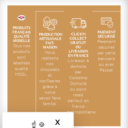
PRODUITS
PAIEMENT
FRANÇAIS
CLICK'N
PRODUCTION
SÉCURISÉ
QUALITÉ
COLLECT
ARTISANALE
MOSELLE
Paiement
GRATUIT
FAIT-
Tous nos
OU
sécurisé
MAISON
LIVRAISON
produits
Nous
par carte
EN FRANCE
sont
réalisons
bancaire
Livraison à
labellisés
nos
ou avec
domicile
qualité
chocolats
Paypal.
par
MOSL.
et
Colissimo
confiseries
Domicile
grâce à
ou point
notre
relais
savoir faire
partout en
familial.
france
métropolitaine.
X
MASQUER LE BA