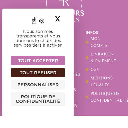
X
MASQUER LE BA
Nous sommes
NOS
NOTRE
INFOS
transparents et vous
DOUCEURS
MAISON
MON
donnons le choix des
GUIMAUVES
NOTRE
COMPTE
services tiers à activer.
HISTOIRE
CARAMELS
LIVRAISON
NOTRE
CHOCOLATS
TOUT ACCEPTER
& PAIEMENT
ATELIER
PÂTES DE
CGV
TOUT REFUSER
ACTUALITÉS
FRUITS
MENTIONS
NOS
AUTRES
PERSONNALISER
LÉGALES
MAGASINS
SPÉCIALITÉS
POLITIQUE DE
POLITIQUE DE
VOS
CONFIDENTIALIT
CONFIDENTIALITÉ
QUESTIONS
CONTACTEZ-NOUS