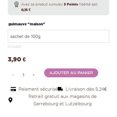
de
Avec ce produit cumulez
3
Points
fidélité soit
Guimauve
3,90 €
0,15
€
maison
miel
à
guimauve "maison"
30,00 €
EFFACER
3,90
€
Alternativ
AJOUTER AU PANIER
-
+
Paiement sécurisé
Livraison dès 5,24€
Retrait gratuit aux magasins de
Sarrebourg et Lutzelbourg