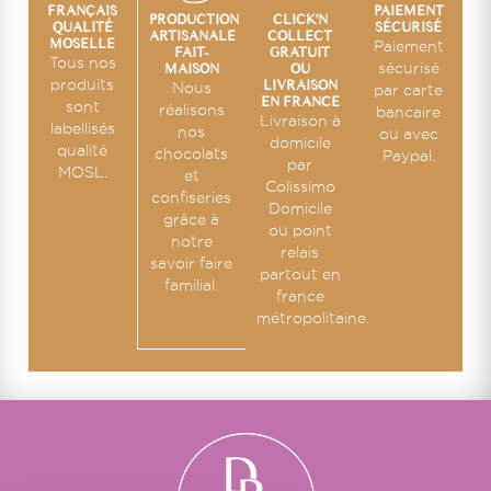
PAIEMENT
FRANÇAIS
CLICK'N
PRODUCTION
SÉCURISÉ
QUALITÉ
COLLECT
ARTISANALE
MOSELLE
Paiement
GRATUIT
FAIT-
Tous nos
OU
sécurisé
MAISON
LIVRAISON
produits
Nous
par carte
EN FRANCE
sont
réalisons
bancaire
Livraison à
labellisés
nos
ou avec
domicile
qualité
chocolats
Paypal.
par
MOSL.
et
Colissimo
confiseries
Domicile
grâce à
ou point
notre
relais
savoir faire
partout en
familial.
france
métropolitaine.