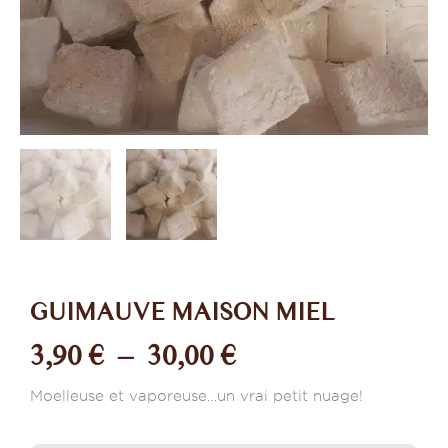
GUIMAUVE MAISON MIEL
Plage
3,90
€
–
30,00
€
de
Moelleuse et vaporeuse…un vrai petit nuage!
prix :
quantité