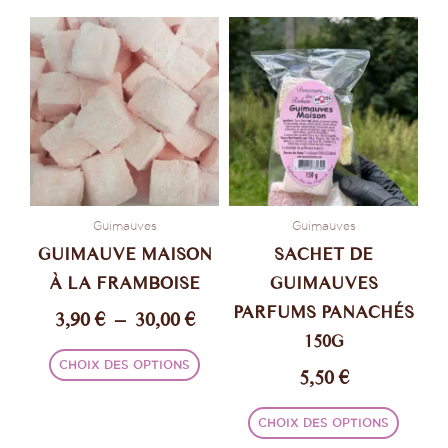
Plage
Ce
Ce
de
produit
produi
prix :
a
a
plusieurs
plusie
3,90 €
variations.
variati
à
Les
Les
30,00 €
options
option
peuvent
peuve
être
être
Guimauves
Guimauves
choisies
choisi
GUIMAUVE MAISON
SACHET DE
sur
sur
À LA FRAMBOISE
GUIMAUVES
la
la
PARFUMS PANACHÉS
3,90
€
–
30,00
€
page
page
150G
du
du
produit
produi
CHOIX DES OPTIONS
5,50
€
CHOIX DES OPTIONS