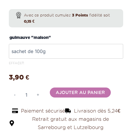
prix :
quantité
de
Avec ce produit cumulez
3
Points
fidélité soit
Guimauve
3,90 €
0,15
€
maison
à
à
guimauve "maison"
la
fleur
30,00 €
d'oranger
EFFACER
3,90
€
Alternativ
AJOUTER AU PANIER
-
+
Paiement sécurisé
Livraison dès 5,24€
Retrait gratuit aux magasins de
Sarrebourg et Lutzelbourg