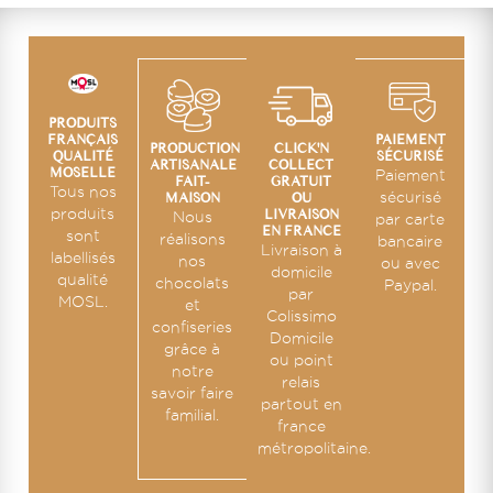
PRODUITS
PAIEMENT
FRANÇAIS
CLICK'N
PRODUCTION
SÉCURISÉ
QUALITÉ
COLLECT
ARTISANALE
MOSELLE
Paiement
GRATUIT
FAIT-
Tous nos
OU
sécurisé
MAISON
LIVRAISON
produits
Nous
par carte
EN FRANCE
sont
réalisons
bancaire
Livraison à
labellisés
nos
ou avec
domicile
qualité
chocolats
Paypal.
par
MOSL.
et
Colissimo
confiseries
Domicile
grâce à
ou point
notre
relais
savoir faire
partout en
familial.
france
métropolitaine.