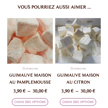
VOUS POURRIEZ AUSSI AIMER ...
Plage
Plage
Ce
Ce
de
de
produit
produi
prix :
prix :
a
a
plusieurs
plusie
3,90 €
3,90 €
variations.
variati
à
à
Les
Les
30,00 €
30,00 
options
option
peuvent
peuve
être
être
Guimauves
Guimauves
choisies
choisi
GUIMAUVE MAISON
GUIMAUVE MAISON
sur
sur
AU PAMPLEMOUSSE
AU CITRON
la
la
3,90
€
–
30,00
€
3,90
€
–
30,00
€
page
page
du
du
produit
produi
CHOIX DES OPTIONS
CHOIX DES OPTIONS