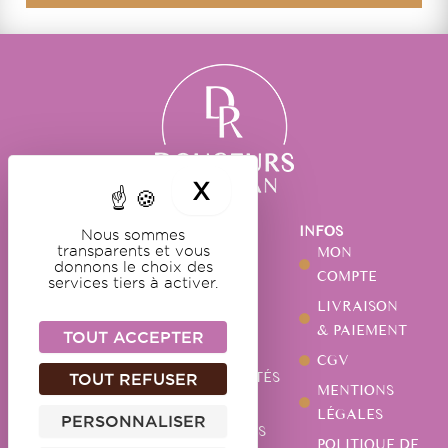
X
MASQUER LE BA
NOS
NOTRE
INFOS
Nous sommes
DOUCEURS
MAISON
MON
transparents et vous
donnons le choix des
GUIMAUVES
NOTRE
COMPTE
services tiers à activer.
HISTOIRE
CARAMELS
LIVRAISON
NOTRE
CHOCOLATS
& PAIEMENT
TOUT ACCEPTER
ATELIER
PÂTES DE
CGV
ACTUALITÉS
TOUT REFUSER
FRUITS
MENTIONS
NOS
AUTRES
LÉGALES
PERSONNALISER
MAGASINS
SPÉCIALITÉS
POLITIQUE DE