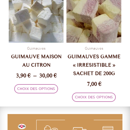
prix :
a
a
plusieurs
plusie
3,90 €
variations.
variati
à
Les
Les
30,00 €
options
option
peuvent
peuve
être
être
Guimauves
Guimauves
choisies
choisi
GUIMAUVE MAISON
GUIMAUVES GAMME
sur
sur
AU CITRON
« IRRESISTIBLE »
la
la
SACHET DE 200G
3,90
€
–
30,00
€
page
page
du
du
7,00
€
produit
produi
CHOIX DES OPTIONS
CHOIX DES OPTIONS