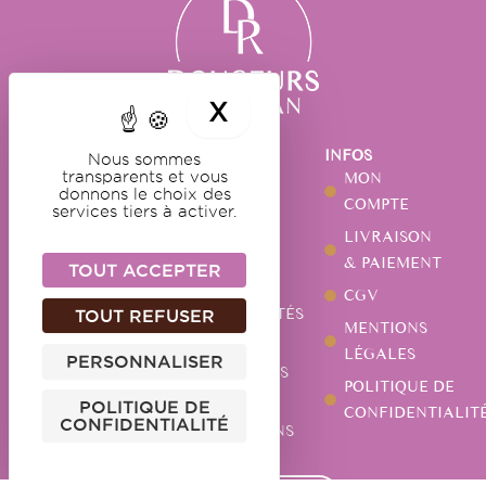
X
MASQUER LE BA
NOS
NOTRE
INFOS
Nous sommes
DOUCEURS
MAISON
MON
transparents et vous
donnons le choix des
GUIMAUVES
NOTRE
COMPTE
services tiers à activer.
HISTOIRE
CARAMELS
LIVRAISON
NOTRE
CHOCOLATS
& PAIEMENT
TOUT ACCEPTER
ATELIER
PÂTES DE
CGV
ACTUALITÉS
TOUT REFUSER
FRUITS
MENTIONS
NOS
AUTRES
LÉGALES
PERSONNALISER
MAGASINS
SPÉCIALITÉS
POLITIQUE DE
VOS
POLITIQUE DE
CONFIDENTIALIT
CONFIDENTIALITÉ
QUESTIONS