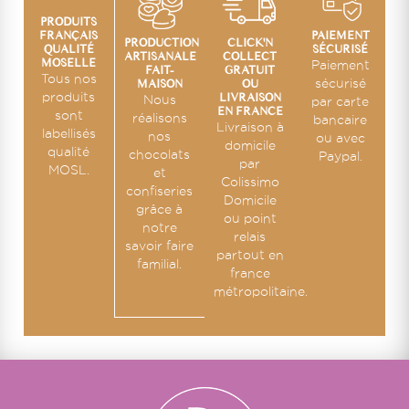
PRODUITS
PAIEMENT
FRANÇAIS
CLICK'N
PRODUCTION
SÉCURISÉ
QUALITÉ
COLLECT
ARTISANALE
MOSELLE
Paiement
GRATUIT
FAIT-
Tous nos
OU
sécurisé
MAISON
LIVRAISON
produits
Nous
par carte
EN FRANCE
sont
réalisons
bancaire
Livraison à
labellisés
nos
ou avec
domicile
qualité
chocolats
Paypal.
par
MOSL.
et
Colissimo
confiseries
Domicile
grâce à
ou point
notre
relais
savoir faire
partout en
familial.
france
métropolitaine.