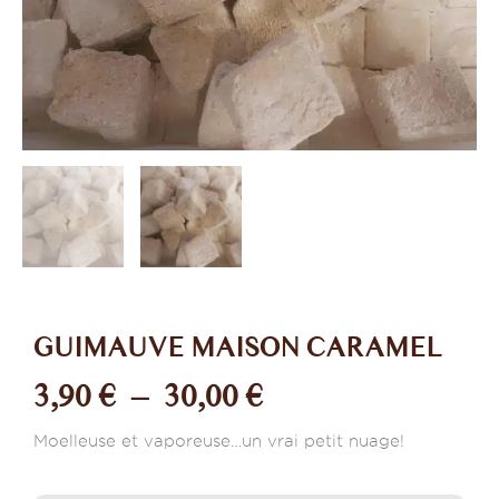
GUIMAUVE MAISON CARAMEL
Plage
3,90
€
–
30,00
€
de
Moelleuse et vaporeuse…un vrai petit nuage!
prix :
quantité