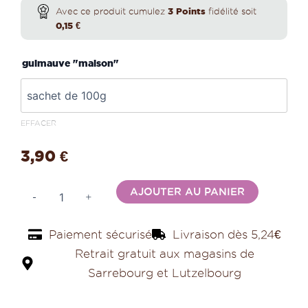
de
Avec ce produit cumulez
3
Points
fidélité soit
Guimauve
3,90 €
0,15
€
maison
caramel
à
guimauve "maison"
30,00 €
EFFACER
3,90
€
Alternativ
AJOUTER AU PANIER
-
+
Paiement sécurisé
Livraison dès 5,24€
Retrait gratuit aux magasins de
Sarrebourg et Lutzelbourg