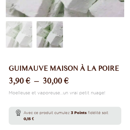
GUIMAUVE MAISON À LA POIRE
Plage
3,90
€
–
30,00
€
de
Moelleuse et vaporeuse…un vrai petit nuage!
prix :
quantité
de
Avec ce produit cumulez
3
Points
fidélité soit
Guimauve
3,90 €
0,15
€
maison
à