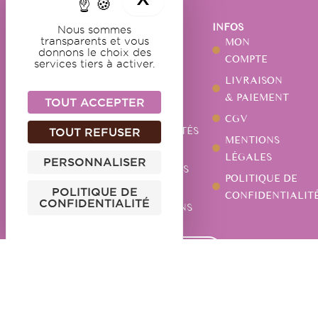
NOS
NOTRE
INFOS
Nous sommes
DOUCEURS
MAISON
MON
transparents et vous
GUIMAUVES
NOTRE
donnons le choix des
COMPTE
services tiers à activer.
HISTOIRE
CARAMELS
LIVRAISON
NOTRE
CHOCOLATS
& PAIEMENT
TOUT ACCEPTER
ATELIER
PÂTES DE
CGV
ACTUALITÉS
TOUT REFUSER
FRUITS
MENTIONS
NOS
AUTRES
LÉGALES
PERSONNALISER
MAGASINS
SPÉCIALITÉS
POLITIQUE DE
VOS
POLITIQUE DE
CONFIDENTIALIT
CONFIDENTIALITÉ
QUESTIONS
CONTACTEZ-NOUS
Douceurs des Rohan | Siret : 48414783000034 | RCS : Metz B