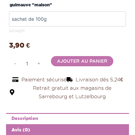
à
guimauve "maison"
la
poire
30,00 €
EFFACER
3,90
€
Alternativ
AJOUTER AU PANIER
-
+
Paiement sécurisé
Livraison dès 5,24€
Retrait gratuit aux magasins de
Sarrebourg et Lutzelbourg
Description
Avis (0)