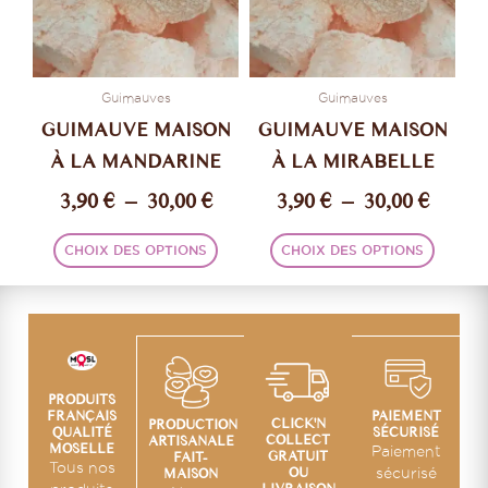
Les
Les
30,00 €
30,00 
options
option
peuvent
peuve
être
être
Guimauves
Guimauves
choisies
choisi
GUIMAUVE MAISON
GUIMAUVE MAISON
sur
sur
À LA MANDARINE
À LA MIRABELLE
la
la
3,90
€
–
30,00
€
3,90
€
–
30,00
€
page
page
du
du
produit
produi
CHOIX DES OPTIONS
CHOIX DES OPTIONS
PRODUITS
PAIEMENT
FRANÇAIS
CLICK'N
PRODUCTION
SÉCURISÉ
QUALITÉ
COLLECT
ARTISANALE
MOSELLE
Paiement
GRATUIT
FAIT-
Tous nos
OU
sécurisé
MAISON