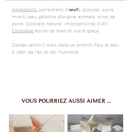
œuf
Ingrédients:
sucre,blanc d’
s, glucose, sucre
inverti, eau, gélatine d’origine animale, sirop de
poire. Colorant naturel: chlorophylline E141ii.
Enrobage
:fécule de maîs et sucre glace.
Conservation:2 mois dans un endroit frais et sec,
à l’abri de l’air et de l’humidité
VOUS POURRIEZ AUSSI AIMER ...
Plage
Plage
Ce
Ce
de
de
produit
produi
a
a