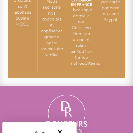
LIVRAISON
produits
Nous
par carte
EN FRANCE
sont
réalisons
bancaire
Livraison à
labellisés
nos
ou avec
domicile
qualité
chocolats
Paypal.
par
MOSL.
et
Colissimo
confiseries
Domicile
grâce à
ou point
notre
relais
savoir faire
partout en
familial.
france
métropolitaine.
X
MASQUER LE BA