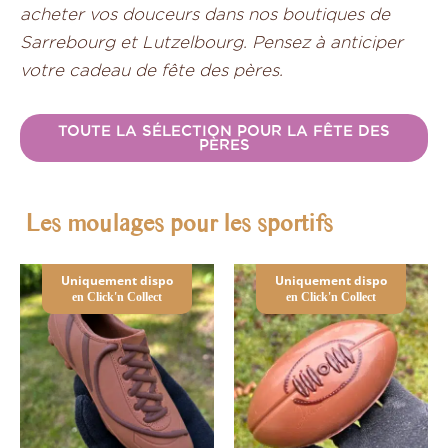
acheter vos douceurs dans nos boutiques de
Sarrebourg et Lutzelbourg. Pensez à anticiper
votre cadeau de fête des pères.
TOUTE LA SÉLECTION POUR LA FÊTE DES
PÈRES
Les moulages pour les sportifs
Ce
C
Uniquement dispo
Uniquement dispo
en Click'n Collect
en Click'n Collect
produit
pr
a
a
plusieurs
pl
variations.
va
Les
Le
options
op