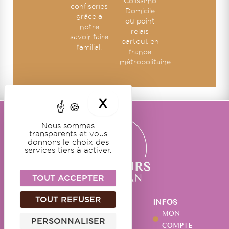
Colissimo
confiseries
Domicile
grâce à
ou point
notre
relais
savoir faire
partout en
familial.
france
métropolitaine.
X
MASQUER LE BA
Nous sommes
transparents et vous
donnons le choix des
services tiers à activer.
TOUT ACCEPTER
TOUT REFUSER
NOS
NOTRE
INFOS
DOUCEURS
MAISON
MON
PERSONNALISER
GUIMAUVES
NOTRE
COMPTE