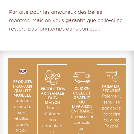
Parfaite pour les amoureux des belles
montres. Mais on vous garantit que celle-ci ne
restera pas longtemps dans son étui.
PRODUITS
PAIEMENT
FRANÇAIS
CLICK'N
PRODUCTION
SÉCURISÉ
QUALITÉ
COLLECT
ARTISANALE
MOSELLE
Paiement
GRATUIT
FAIT-
Tous nos
OU
sécurisé
MAISON
LIVRAISON
produits
Nous
par carte
EN FRANCE
sont
réalisons
bancaire
Livraison à
labellisés
nos
ou avec
domicile
qualité
chocolats
Paypal.
par
MOSL.
et