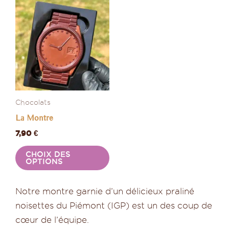
Ce
produit
a
plusieurs
variations.
Les
options
Chocolats
peuvent
La Montre
être
choisies
7,90
€
sur
CHOIX DES
la
OPTIONS
page
du
Notre montre garnie d’un délicieux praliné
produit
noisettes du Piémont (IGP) est un des coup de
cœur de l’équipe.