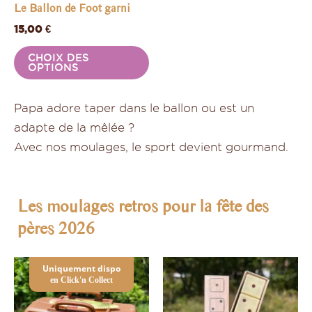
être
Le Ballon de Foot garni
choisies
15,00
€
sur
CHOIX DES
la
OPTIONS
page
du
Papa adore taper dans le ballon ou est un
produit
adapte de la mêlée ?
Avec nos moulages, le sport devient gourmand.
Les moulages retros pour la fête des
pères 2026
Ce
C
Uniquement dispo
en Click'n Collect
produit
pr
a
a